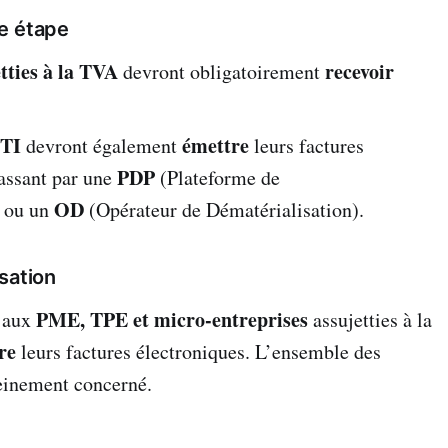
e étape
etties à la TVA
recevoir
devront obligatoirement
ETI
émettre
devront également
leurs factures
PDP
passant par une
(Plateforme de
OD
) ou un
(Opérateur de Dématérialisation).
sation
PME, TPE et micro-entreprises
a aux
assujetties à la
re
leurs factures électroniques. L’ensemble des
leinement concerné.