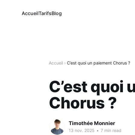
Accueil
Tarifs
Blog
Accueil
›
C’est quoi un paiement Chorus ?
C’est quoi 
Chorus ?
Timothée Monnier
13 nov. 2025
•
7 min read