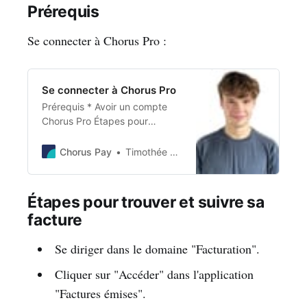
Prérequis
Se connecter à Chorus Pro :
Se connecter à Chorus Pro
Prérequis * Avoir un compte
Chorus Pro Étapes pour
s’identifier Rendez-vous sur le
portail Chorus Pro, puis suivez
Chorus Pay
Timothée Monnier
les étapes : * Cliquez en haut à
droite sur “Se connecter”. *
Entrez votre email et mot de
Étapes pour trouver et suivre sa
passe. * Cliquez sur “Se
facture
connecter” * Rendez vous sur
votre boîte mail pour consulter
Se diriger dans le domaine "Facturation".
le code à 6
Cliquer sur "Accéder" dans l'application
"Factures émises".